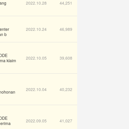
ang
2022.10.28
44,251
nter
2022.10.24
46,989
an b
IODE
2022.10.05
39,608
ima klaim
2022.10.04
40,232
rmohonan
IODE
2022.09.05
41,027
nerima