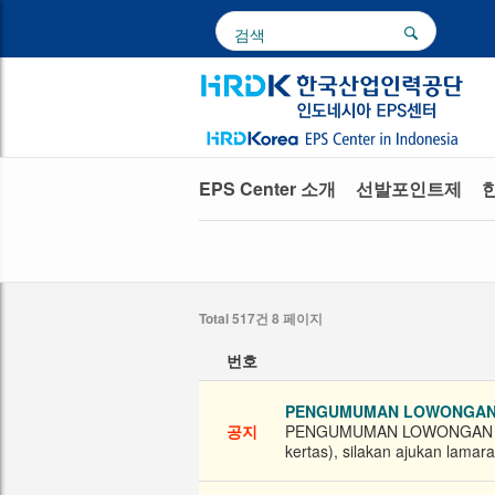
EPS Center 소개
선발포인트제
한
Total 517건
8 페이지
번호
PENGUMUMAN LOWONGAN BA
공지
PENGUMUMAN LOWONGAN BAGI
kertas), silakan ajukan lamar